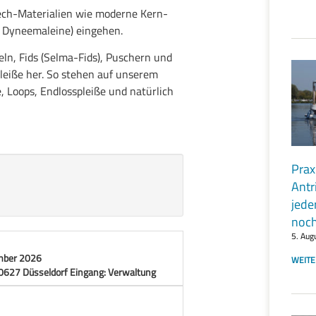
ech-Materialien wie moderne Kern-
e Dyneemaleine) eingehen.
eln, Fids (Selma-Fids), Puschern und
leiße her. So stehen auf unserem
 Loops, Endlosspleiße und natürlich
Prax
Antr
jede
noch
5. Aug
WEITE